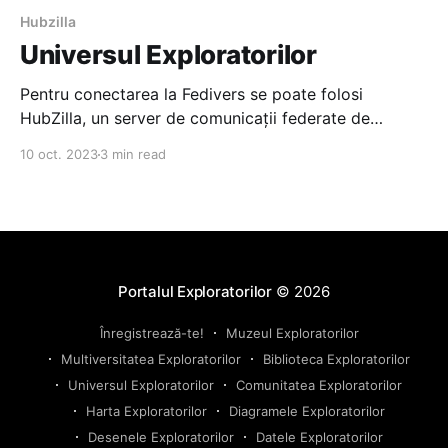
Hubzilla
Universul Exploratorilor
Pentru conectarea la Fedivers se poate folosi
HubZilla, un server de comunicații federate de
domeniu public. Vizitatorii portalului pot utiliza o
10 oct. 2023
3 min read
instanță publică, la alegere, de la
adresa https://hub.libranet.de/directory?
f=&global=1&pubforums=1. HubZilla oferun nod de
comunicare bogat în funcții care folosește
Portalul Exploratorilor
© 2026
Înregistrează-te!
Muzeul Exploratorilor
Multiversitatea Exploratorilor
Biblioteca Exploratorilor
Universul Exploratorilor
Comunitatea Exploratorilor
Harta Exploratorilor
Diagramele Exploratorilor
Desenele Exploratorilor
Datele Exploratorilor